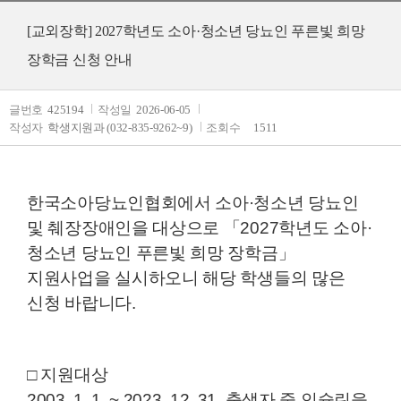
[교외장학] 2027학년도 소아·청소년 당뇨인 푸른빛 희망
장학금 신청 안내
글번호
425194
작성일
2026-06-05
작성자
학생지원과 (032-835-9262~9)
조회수
1511
한국소아당뇨인협회에서 소아·청소년 당뇨인
및 췌장장애인을 대상으로 「2027학년도 소아·
청소년 당뇨인 푸른빛 희망 장학금」
지원사업을 실시하오니 해당 학생들의 많은
신청 바랍니다.
□ 지원대상
2003. 1. 1. ~ 2023. 12. 31. 출생자 중 인슐린을