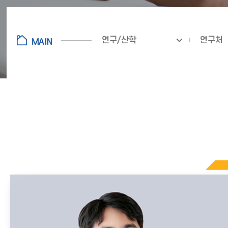
연구/산학
연구처