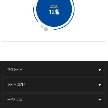
2026
12월
주요서비스
주요서비스
교무회의방송
서비스 지킴이
서비스 지킴이
교수채용
묻고 답하기
관련사이트
관련사이트
시설예약