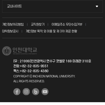
불친절신고
국방헬프콜
교내사이트
교내사이트
인터넷증명
자주 묻는 질문(FAQ)
발전기금
교수회
입학안내
개인정보처리방침
교직원찾기
이메일주소 무단수집거부
칭찬마당
산학협력단
교육혁신본부
대학정보공시
개인정보 목적 외 이용 및 제 3차 제공 현황
직원채용
학생서비스 지킴이
소비자생활협동조합
국제교류과
취업정보(학생)
총동문회
국제지원과
(우 : 21999)인천광역시 연수구 갯벌로 169 미래관 310호
전화:+82-32-835-9551
공자아카데미
팩스:+82-32-835-4380
COPYRIGHT ⓒ INCHEON NATIONAL UNIVERSITY.
기초교육원
ALL RIGHTS RESERVED.
공학교육혁신센터
대학생활상담센터