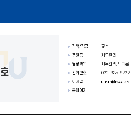
직책/직급
교수
주전공
재무관리
수
담당과목
재무관리, 투자론
선호
전화번호
032-835-8732
이메일
shkim@inu.ac.kr
홈페이지
-