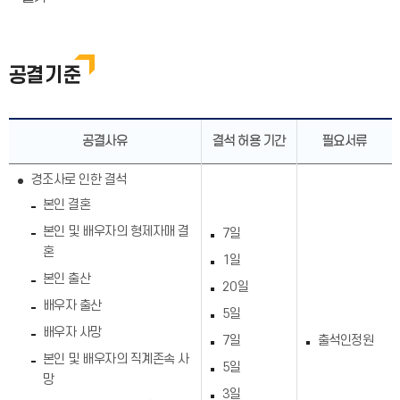
공결기준
공결사유
결석 허용 기간
필요서류
경조사로 인한 결석
본인 결혼
본인 및 배우자의 형제자매 결
7일
혼
1일
본인 출산
20일
배우자 출산
5일
배우자 사망
7일
출석인정원
본인 및 배우자의 직계존속 사
5일
망
3일