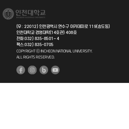
소비자생활협동조합
국제교류과
취업정보(학생)
총동문회
국제지원과
(우 : 22012) 인천광역시 연수구 아카데미로 119(송도동)
인천대학교 경영대학(14호관) 408호
공자아카데미
전화:032) 835-8501~ 4
팩스:032) 835-0705
기초교육원
COPYRIGHT ⓒ INCHEON NATIONAL UNIVERSITY.
ALL RIGHTS RESERVED.
공학교육혁신센터
대학생활상담센터
사회봉사센터
생활원
원격지원