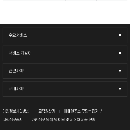
주요서비스
주요서비스
교무회의방송
서비스 지킴이
서비스 지킴이
교수채용
묻고 답하기
관련사이트
관련사이트
시설예약
불친절신고
국방헬프콜
교내사이트
교내사이트
인터넷증명
자주 묻는 질문(FAQ)
발전기금
교수회
입학안내
개인정보처리방침
교직원찾기
이메일주소 무단수집거부
칭찬마당
산학협력단
교육혁신본부
대학정보공시
개인정보 목적 외 이용 및 제 3차 제공 현황
직원채용
학생서비스 지킴이