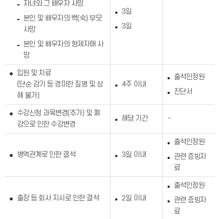
자녀와 그 배우자 사망
3일
본인 및 배우자의 백(숙) 부모
3일
사망
본인 및 배우자의 형제자매 사
망
입원 및 치료
출석인정원
(단순 감기 등 경미한 질병 및 상
4주 이내
진단서
해 불가)
수강신청 과목변경(추가) 및 폐
해당 기간
-
강으로 인한 수강변경
출석인정원
병역관계로 인한 결석
3일 이내
관련 증빙자
료
출석인정원
출장 등 회사 지시로 인한 결석
2일 이내
관련 증빙자
료