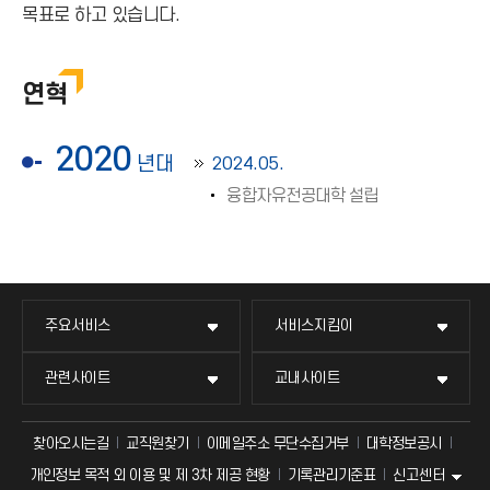
목표로 하고 있습니다.
연혁
2020
년대
2024.05.
융합자유전공대학 설립
주요서비스
서비스지킴이
관련사이트
교내사이트
찾아오시는길
교직원찾기
이메일주소 무단수집거부
대학정보공시
신고센터
개인정보 목적 외 이용 및 제 3차 제공 현황
기록관리기준표