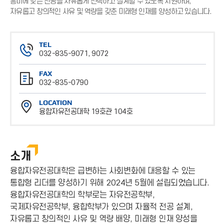
흥미에 맞는 전공을 자유롭게 선택하고 설계할 수 있도록 지원하며,
자유롭고 창의적인 사유 및 역량을 갖춘 미래형 인재를 양성하고 있습니다.
TEL
032-835-9071, 9072
전
FAX
화
032-835-0790
번
팩
호
LOCATION
스
융합자유전공대학 19호관 104호
번
위
호
치
소개
융합자유전공대학은 급변하는 사회변화에 대응할 수 있는
통합형 리더를 양성하기 위해 2024년 5월에 설립되었습니다.
융합자유전공대학의 학부로는 자유전공학부,
국제자유전공학부, 융합학부가 있으며 자율적 전공 설계,
자유롭고 창의적인 사유 및 역량 배양, 미래형 인재 양성을