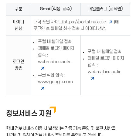
쪽
살
구분
Gmail (학생, 교수)
메일플러그 (교직원)
화
표
살
(
아이디
표
대학 포털 사이트(
https://portal.inu.ac.kr
)에
→
(
신청
로그인 후 웹메일 최초 접속 시 아이디 생성
)
→
)
포털 내 웹메일 접속
웹메일 로그인 페이지
포털 내 웹메일 접속
접속 :
웹메일 로그인 페이지
로그인
webmail.inu.ac.kr
접속 :
방법
webmail.inu.ac.kr
구글 직접 접속 :
www.google.com
정보서비스 지원
학내 정보서비스 이용 시 발생하는 각종 기능 문의 및 불편 사항을
처리하기 위하여 정보서비스 콜센터를 운영하고 있습니다.