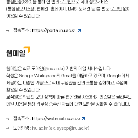
통합인증(SSO)을 통해 한 번의 로그인으로 학내 정보서비스
(통합정보시스템, 웹메일, 홈페이지, LMS, 도서관 등)를 별도 로그인 없이
이용할 수 있습니다.
오
접속주소
:
https://portal.inu.ac.kr
른
쪽
화
웹메일
살
표
웹메일은 학교 도메인(@inu.ac.kr) 기반의 메일 서비스입니다.
(
→
학생은 Google Workspace의 Gmail을 이용하고 있으며, Google에서
)
제공하는 다양한 기능으로 학내 구성원들 간의 소통을 강화하고, 수업에
활용할 수 있습니다.
교직원은 학교의 보안 정책에 따른 웹메일을 사용하며, 인증받은 클라우드
메일 사용을 통해 업무상 송수신 자료에 대한 보안을 강화할 수 있습니다.
오
접속주소
:
https://webmail.inu.ac.kr
른
오
도메인명
: inu.ac.kr (ex. sysop@inu.ac.kr)
쪽
른
화