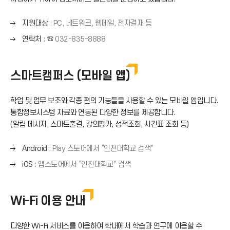
오
지원대상
: PC, 네트워크, 웹메일, 전자결재 등
른
오
연락처
: ☎ 032-835-8888
쪽
른
화
쪽
살
화
스마트캠퍼스 (모바일 앱)
표
살
(
표
→
학업 및 업무 보조와 각종 편의 기능들을 사용할 수 있는 모바일 앱입니다.
(
)
통합정보시스템 자료와 연동된 다양한 정보를 제공합니다.
→
(알림 메시지, 스마트출결, 강의평가, 성적조회, 시간표 조회 등)
)
오
Android
: Play 스토어에서 “인천대학교 검색”
른
오
iOS
: 앱스토어에서 “인천대학교” 검색
쪽
른
화
쪽
살
화
Wi-Fi 이용 안내
표
살
(
표
→
다양한 Wi-Fi 서비스를 이용하여 학내에서 학습과 연구에 이용할 수
(