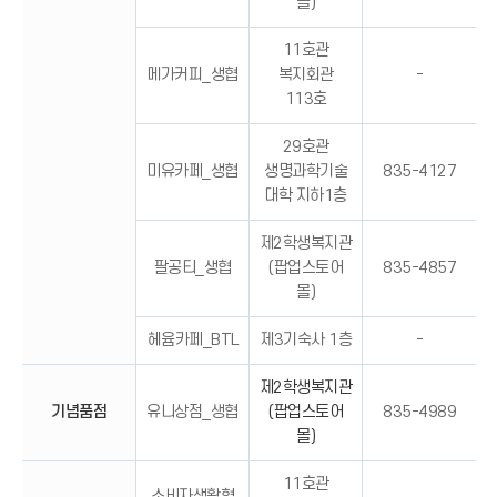
몰)
11호관
메가커피_생협
복지회관
-
113호
29호관
미유카페_생협
생명과학기술
835-4127
대학 지하1층
제2학생복지관
팔공티_생협
(팝업스토어
835-4857
몰)
헤윰카페_BTL
제3기숙사 1층
-
제2학생복지관
기념품점
유니상점_생협
(팝업스토어
835-4989
몰)
11호관
소비자생활협