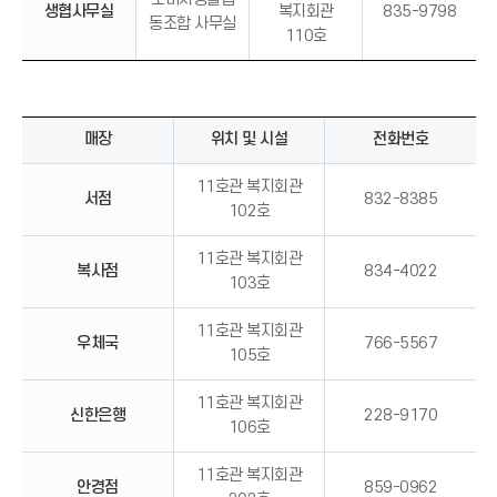
생협사무실
복지회관
835-9798
동조합 사무실
110호
매장
위치 및 시설
전화번호
11호관 복지회관
서점
832-8385
102호
11호관 복지회관
복사점
834-4022
103호
11호관 복지회관
우체국
766-5567
105호
11호관 복지회관
신한은행
228-9170
106호
11호관 복지회관
안경점
859-0962