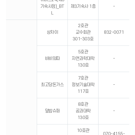
기숙사점)_BT
제3기숙사 1층
-
L
2호관
샹차이
교수회관
832-0071
301-303호
5호관
바비와따
자연과학대학
-
130호
7호관
최고당돈가스
정보기술대학
-
117호
8호관
덮밥슈퍼
공과대학
-
130호
10호관
070-4155-