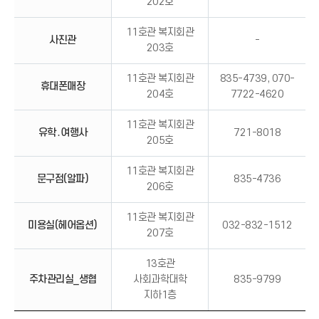
202호
11호관 복지회관
사진관
-
203호
11호관 복지회관
835-4739, 070-
휴대폰매장
204호
7722-4620
11호관 복지회관
유학․여행사
721-8018
205호
11호관 복지회관
문구점(알파)
835-4736
206호
11호관 복지회관
미용실(헤어옵션)
032-832-1512
207호
13호관
주차관리실_생협
사회과학대학
835-9799
지하1층