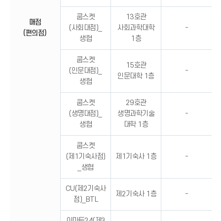
쿱스켓
13호관
매점
(사회대점)_
사회과학대학
-
(편의점)
생협
1층
쿱스켓
15호관
(인문대점)_
-
인문대학 1층
생협
쿱스켓
29호관
(생명대점)_
생명과학기술
-
생협
대학 1층
쿱스켓
(제1기숙사점)
제1기숙사 1층
-
_생협
CU(제2기숙사
제2기숙사 1층
-
점)_BTL
이마트24(제3