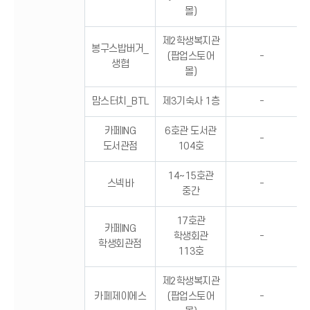
몰)
제2학생복지관
봉구스밥버거_
(팝업스토어
-
생협
몰)
맘스터치_BTL
제3기숙사 1층
-
카페ING
6호관 도서관
-
도서관점
104호
14~15호관
스넥바
-
중간
17호관
카페ING
학생회관
-
학생회관점
113호
제2학생복지관
카페제이에스
(팝업스토어
-