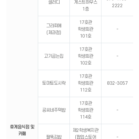
샐러디
게스트하우스
2222
1층
17호관
그라찌에
학생회관
-
(제과점)
101호
17호관
고기굽는집
학생회관
-
102호
17호관
토마토도시락
학생회관
832-3057
112호
17호관
공씨네주먹밥
학생회관
-
114호
휴게음식점 및
제2학생복지관
카페
팔뚝김밥
(팝업스토어
-