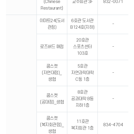
(Chinese
교수회관 3F
832-0071
Restaurant)
이마트24(도서
6호관 도서관
-
관점)
B124호(지하)
20호관
로즈버드 매점
스포츠센터
-
103호
쿱스켓
5호관
(자연대점)_
자연과학대학
-
생협
C동 1층
8호관
쿱스켓
공과대학 B동
-
(공대점)_생협
지하1층
쿱스켓
11호관
(복지회관점)_
834-4704
복지회관 1층
생협