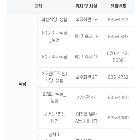
매장
위치 및 시설
전화번호
학생식당_생협
복지회관 1F
835-4722
제1기숙사식당
제1기숙사 1F
835-0697
_생협
070-4143-
제2기숙사식당
제2기숙사 1F
5658
2호관(교직원)
교수회관 2F
835-4732
식당_생협
식당
27호관식당_
27호관 4F
835-4125
생협
사범대식당_
미추홀 별관
835-4189
생협
A동 지하1층
샹차이