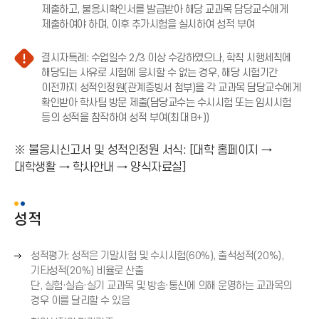
제출하고, 불응시확인서를 발급받아 해당 교과목 담당교수에게
주
제출하여야 하며, 이후 추가시험을 실시하여 성적 부여
의
(
결시자특례: 수업일수 2/3 이상 수강하였으나, 학칙 시행세칙에
느
해당되는 사유로 시험에 응시할 수 없는 경우, 해당 시험기간
낌
이전까지 성적인정원(관계증빙서 첨부)을 각 교과목 담당교수에게
표
확인받아 학사팀 방문 제출(담당교수는 수시시험 또는 임시시험
아
등의 성적을 참작하여 성적 부여(최대 B+))
이
주
콘
의
※ 불응시신고서 및 성적인정원 서식: [대학 홈페이지 →
)
(
대학생활 → 학사안내 → 양식자료실]
느
낌
표
성적
아
이
콘
오
성적평가: 성적은 기말시험 및 수시시험(60%), 출석성적(20%),
)
른
기타성적(20%) 비율로 산출
쪽
단, 실험·실습·실기 교과목 및 방송·통신에 의해 운영하는 교과목의
화
경우 이를 달리할 수 있음
살