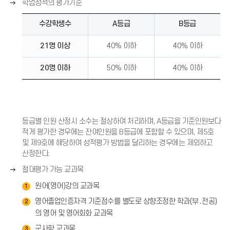
오
학업성적의 평가기준
표
른
(
쪽
수강학생수
A등급
B등급
→
화
)
살
21명 이상
40% 이하
40% 이하
표
(
20명 이하
50% 이하
40% 이하
→
)
등급별 인원 산정시 소수는 절상하여 처리하며, A등급을 기준인원보다
적게 평가한 경우에는 잔여인원을 B등급에 포함할 수 있으며, 제5호
및 제9호에 해당하여 성적평가 방법을 달리하는 경우에는 제외하고
산정한다.
오
절대평가 가능 교과목
른
원어(영어)강의 교과목
1
쪽
화
영어졸업인증자격 기준점수를 별도로 상향조정한 학과(부․전공)
2
살
의 영어 및 영어회화 교과목
표
군사학 교과목
3