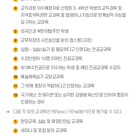
(
교직과정 이수예정자로 선정된 3, 4학년 학생의 교직과목 및
→
4
)
자격증취득관련 교과목 중 법령이나 지침으로 한계성적 이상을
요구하는 교과목
외국인과 북한이탈주민 학생
5
교무처장의 사전승인을 받은 캡스톤디자인
6
실험‧실습실기 등 필요하다고 인정되는 전공교과목
7
수강인원이 10명 이하인 전공교과목
8
부복수전공으로 이수하는 학생 중 해당 전공교과목 수강자
9
예술체육실기 교양교과목
10
그 밖에 총장이 적합하다고 인정하는 교과목
11
국가재난, 천재지변 또는 심각한 감염병 확산으로 인하여 총장이
12
인정하는 경우
오
다음 각 호의 교과목은 P(Pass) / F(Fail)방식으로 평가할 수 있다.
른
현장교육․실습 및 해외인턴십 교과목
1
쪽
화
세미나 및 포럼 등의 교과목
2