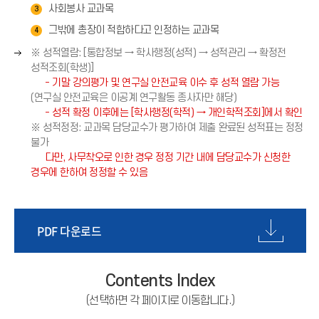
살
사회봉사 교과목
3
표
그밖에 총장이 적합하다고 인정하는 교과목
(
4
→
오
※ 성적열람: [통합정보 → 학사행정(성적) → 성적관리 → 확정전
)
른
성적조회(학생)]
쪽
- 기말 강의평가 및 연구실 안전교육 이수 후 성적 열람 가능
화
(연구실 안전교육은 이공계 연구활동 종사자만 해당)
살
- 성적 확정 이후에는 [학사행정(학적) → 개인학적조회]에서 확인
표
※ 성적정정: 교과목 담당교수가 평가하여 제출 완료된 성적표는 정정
(
불가
→
다만, 사무착오로 인한 경우 정정 기간 내에 담당교수가 신청한
)
경우에 한하여 정정할 수 있음
PDF 다운로드
Contents Index
(선택하면 각 페이지로 이동합니다.)