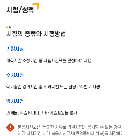
시험/성적
시험/성적
재수강/재이수
시험의 종류와 시행방법
기말시험
매학기말 소정기간 중 시험시간표를 편성하여 시행
수시시험
학기중간 강의시간 중에 과목별 또는 담당교수별로 시행
임시시험
과제물, 학습세미나, 기타 학습활동을 평가
불응시신고: 부득이한 사유로 기말시험에 응시할 수 없는 경우,
해당 시험기간 내에 불응시신고서(관계증빙서 첨부)를 학장에게