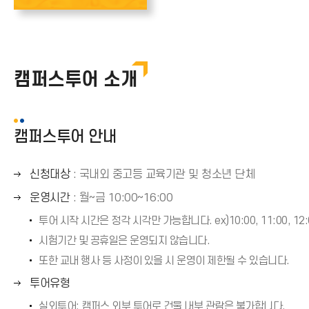
캠퍼스투어 소개
캠퍼스투어 안내
오
신청대상
: 국내외 중고등 교육기관 및 청소년 단체
른
오
운영시간
: 월~금 10:00~16:00
쪽
른
투어 시작 시간은 정각 시각만 가능합니다. ex)10:00, 11:00, 12:00
화
쪽
살
시험기간 및 공휴일은 운영되지 않습니다.
화
표
또한 교내 행사 등 사정이 있을 시 운영이 제한될 수 있습니다.
살
(
표
오
투어유형
→
(
른
)
실외투어: 캠퍼스 외부 투어로 건물 내부 관람은 불가합니다.