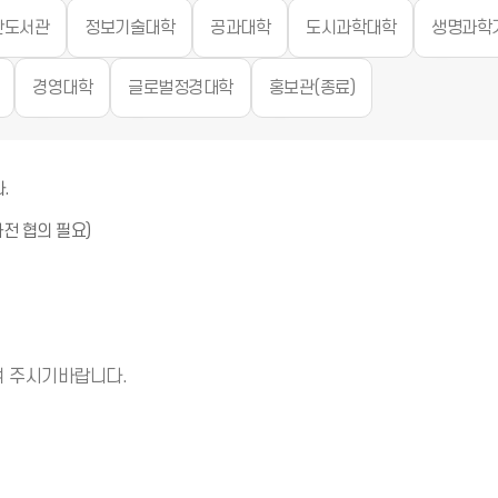
산도서관
정보기술대학
공과대학
도시과학대학
생명과학
경영대학
글로벌정경대학
홍보관(종료)
알
.
림
알
전 협의 필요)
(
림
*
(
아
*
이
아
콘
이
)
여 주시기바랍니다.
콘
)