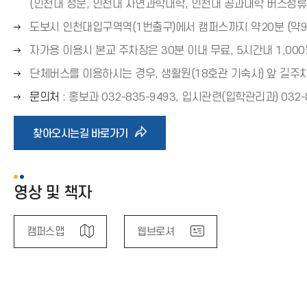
른
(인천대 정문, 인천대 자연과학대학, 인천대 공과대학 버스정류
표
화
쪽
(
오
도보시 인천대입구역역(1번출구)에서 캠퍼스까지 약20분 (약9
살
콘
화
→
른
표
오
자가용 이용시 본교 주차장은 30분 이내 무료, 5시간내 1,000
살
)
쪽
(
른
표
오
단체버스를 이용하시는 경우, 생활원(18호관 기숙사) 앞 길주
화
→
쪽
(
른
살
)
오
문의처
: 홍보과 032-835-9493, 입시관련(입학관리과) 032-8
화
→
쪽
표
른
살
)
화
(
쪽
표
바
찾아오시는길 바로가기
살
→
화
(
표
)
살
→
로
(
표
)
→
영상 및 책자
(
가
)
→
)
캠퍼스맵
웹브로셔
기
아
이