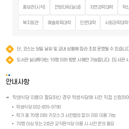
표
살
화
홍보관(시작)
전망타워(실내)
자연과학대학
학
(
표
살
→
(
표
)
복지회관
예술체육대학
인문대학
사회과학대학
→
(
)
→
)
단, 코스는 당일 날씨 및 교내 상황에 따라 조정 운영될 수 있습니다
도서관 실내투어는 10명 이하 방문 시에만 가능합니다. (도서관 사
안내사항
오
학생식당 이용이 필요하신 경우 학생식당에 사전 직접 신청하
른
학생식당 032-835-9790
쪽
학기 중 70명 이하 키오스크 사전협의 없이 자유 이용 가능
화
70명 이상 또는 2호관 교직원식당 이용 시 사전 문의 필요
살