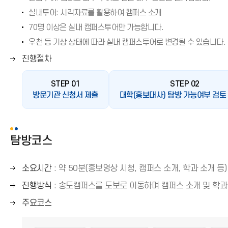
→
쪽
실내투어: 시각자료를 활용하여 캠퍼스 소개
)
화
70명 이상은 실내 캠퍼스투어만 가능합니다.
살
표
우천 등 기상 상태에 따라 실내 캠퍼스투어로 변경될 수 있습니다.
(
오
진행절차
→
른
)
쪽
STEP 01
STEP 02
화
방문기관 신청서 제출
대학(홍보대사) 탐방 가능여부 검토
살
표
(
탐방코스
→
)
오
소요시간
: 약 50분(홍보영상 시청, 캠퍼스 소개, 학과 소개 등)
른
오
진행방식
: 송도캠퍼스를 도보로 이동하며 캠퍼스 소개 및 학과
쪽
른
오
주요코스
화
쪽
른
살
화
쪽