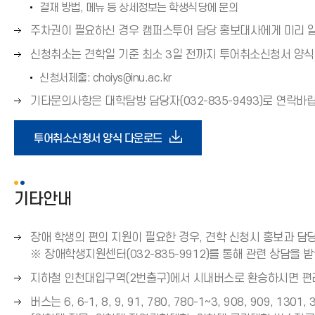
표
결재 방법, 메뉴 등 상세정보는 학생식당에 문의
(
오
주차권이 필요하신 경우 캠퍼스투어 담당 홍보대사에게 미리 
→
른
오
신청취소는 견학일 기준 최소 3일 전까지 투어취소신청서 양
)
쪽
른
신청서제출: choiys@inu.ac.kr
화
쪽
살
오
기타문의사항은 대학탐방 담당자(032-835-9493)로 연락바
화
표
른
살
(
쪽
다
표
투어취소신청서 양식 다운로드
→
화
(
)
살
→
운
표
)
기타안내
(
로
→
)
오
장애 학생의 편의 지원이 필요한 경우, 견학 신청시 홍보과 담
드
른
※ 장애학생지원센터(032-835-9912)를 통해 관련 상담을 받
쪽
오
지하철 인천대입구역(2번출구)에서 시내버스로 환승하시면 편리
아
화
른
오
버스는 6, 6-1, 8, 9, 91, 780, 780-1~3, 908, 909, 1
살
쪽
이