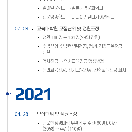
일어일문학과 → 일본지역문화학과
신문방송학과 → 미디어커뮤니케이션학과
07. 08
교육대학원 모집단위 및 정원조정
정원 160명 → 131명(29명 감원)
수업설계·수업컨설팅전공, 평생․직업교육전공
신설
역사전공 → 역사교육전공 명칭변경
물리교육전공, 전기교육전공, 건축교육전공 폐지
2021
04. 28
모집단위 및 정원조정
글로벌정경대학 무역학부 주간(80명), 야간
(30명) → 주간(110명)