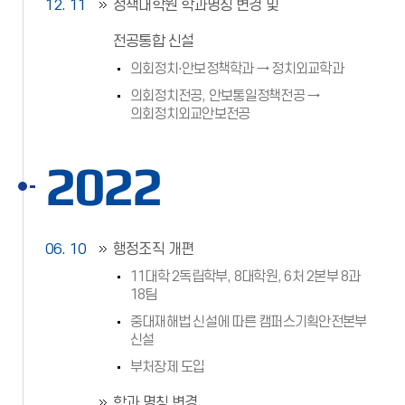
12. 11
정책대학원 학과명칭 변경 및
전공통합 신설
의회정치⋅안보정책학과 → 정치외교학과
의회정치전공, 안보통일정책전공 →
의회정치외교안보전공
2022
06. 10
행정조직 개편
11대학 2독립학부, 8대학원, 6처 2본부 8과
18팀
중대재해법 신설에 따른 캠퍼스기획안전본부
신설
부처장제 도입
학과 명칭 변경