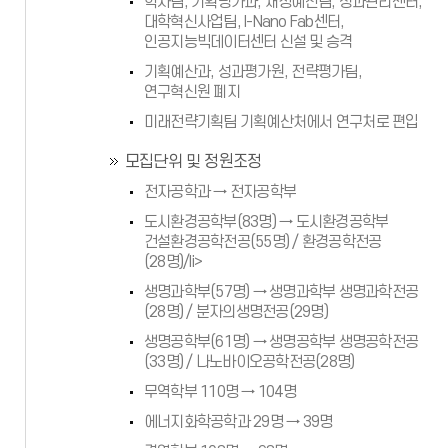
학사팀, 기획평가과, 재정예산팀, 성과관리센터,
대학혁신사업팀, I-Nano Fab센터,
인공지능빅데이터센터 신설 및 승격
기획예산과, 성과평가원, 전략평가팀,
연구혁신원 폐지
미래전략기획팀 기획예산처에서 연구처로 편입
모집단위 및 정원조정
전자공학과 → 전자공학부
도시환경공학부(83명) → 도시환경공학부
건설환경공학전공(55명) / 환경공학전공
(28명)/li>
생명과학부(57명) → 생명과학부 생명과학전공
(28명) / 분자의생명전공(29명)
생명공학부(61명) → 생명공학부 생명공학전공
(33명) / 나노바이오공학전공(28명)
무역학부 110명 → 104명
에너지화학공학과 29명 → 39명