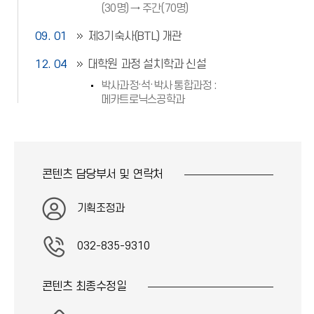
(30명) → 주간(70명)
09. 01
제3기숙사(BTL) 개관
12. 04
대학원 과정 설치학과 신설
박사과정·석·박사 통합과정 :
메카트로닉스공학과
콘텐츠 담당부서 및
연락처
기획조정과
032-835-9310
콘텐츠 최종
수정일