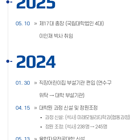
2025
05. 10
제17대 총장 (국립대학법인 4대)
이인재 박사 취임
2024
01. 30
직장어린이집 부설기관 편입 (연수구
위탁 → 대학 부설기관)
04. 15
대학원 과정 신설 및 정원조정
과정 신설: (석사) 미래모빌리티학과(협동과정)
정원 조정: (석사) 238명 → 245명
05. 13
융합자유전공대학 신설