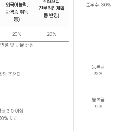
학업열의,
외국어능력,
준우수: 30%
진로취업계획
자격증 취득
등 반영)
등)
20%
20%
반영 및 자율 배점
등록금
 학장 추천자
전액
등록금
전액
균 3.0 이상
50% 지급