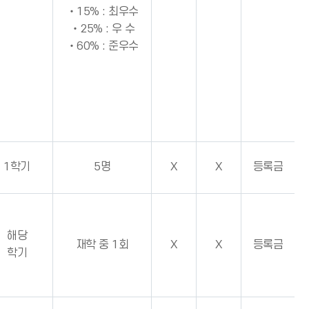
‧15% : 최우수
‧25% : 우 수
‧60% : 준우수
1학기
5명
X
X
등록금
해당
재학 중 1회
X
X
등록금
학기