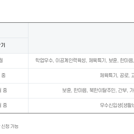
학기
월
학업우수, 이공계인력육성, 체육특기, 보훈, 한마음,
 중
체육특기, 공로, 
월 중
보훈, 한마음, 북한이탈주민, 간부, 
월 중
우수신입생(생활비)
알
 신청 가능
림