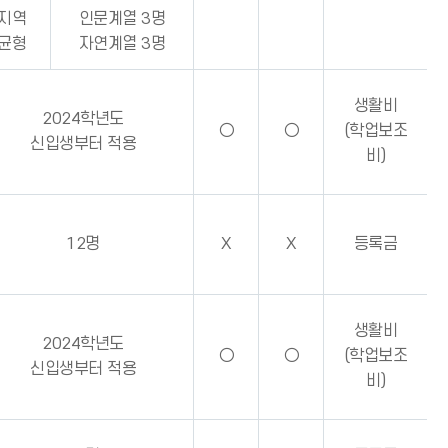
지역
인문계열 3명
균형
자연계열 3명
생활비
2024학년도
○
○
(학업보조
신입생부터 적용
비)
12명
X
X
등록금
생활비
2024학년도
○
○
(학업보조
신입생부터 적용
비)