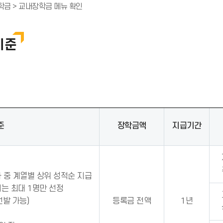
알
학금 > 교내장학금 메뉴 확인
(
림
*
(
아
*
이
기준
아
콘
이
)
콘
)
준
장학금액
지급기간
 중 계열별 상위 성적순 지급
는 최대 1명만 선정
발 가능)
등록금 전액
1년