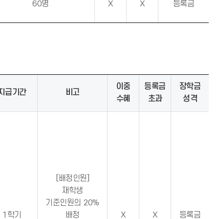
60명
X
X
등록금
이중
등록금
장학금
지급기간
비고
수혜
초과
성격
[배정인원]
재학생
기준인원의 20%
1학기
배정
X
X
등록금