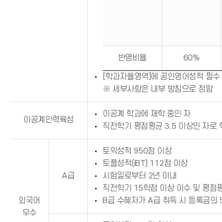
반영비율
60%
[학과자율영역]에 공인영어성적 필수 
※ 세부사항은 내부 방침으로 정함
이공계 학과에 재학 중인 자
이공계인력육성
직전학기 평점평균 3.5 이상인 자로
토익성적 950점 이상
토플성적(iBT) 112점 이상
A급
시험일로부터 2년 이내
직전학기 15학점 이상 이수 및 평점평
외국어
B급 수혜자가 A급 취득 시 등록금의 
우수