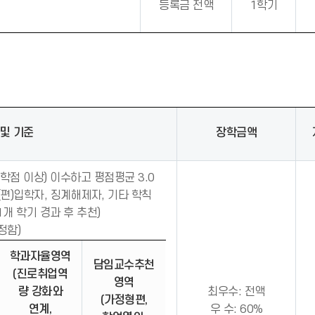
등록금 전액
1학기
 및 기준
장학금액
학점 이상) 이수하고 평점평균 3.0
(편)입학자, 징계해제자, 기타 학칙
1개 학기 경과 후 추천)
정함)
학과자율영역
담임교수추천
(진로취업역
영역
량 강화와
최우수: 전액
(가정형편,
연계,
우 수: 60%