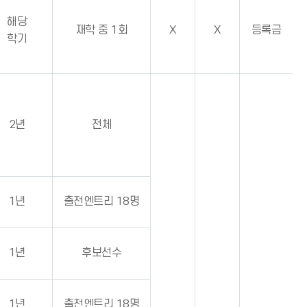
해당
재학 중 1회
X
X
등록금
학기
2년
전체
1년
출전엔트리 18명
1년
후보선수
1년
출전엔트리 18명