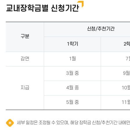
교내장학금별 신청기간
신청/추천기간
구분
1학기
2
감면
1월
7
3월 중
9월
지급
4월 중
10
5월 중
11
세부 일정은 조정될 수 있으며, 해당 장학금 신청/추천기간 내에만