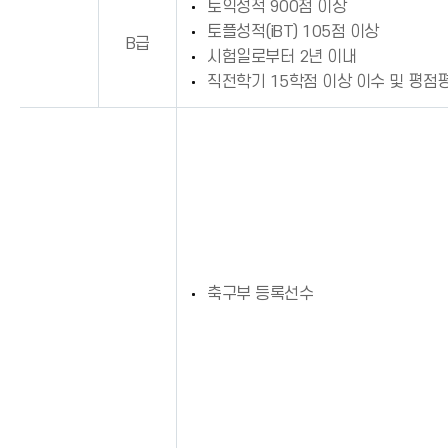
토익성적 900점 이상
토플성적(iBT) 105점 이상
B급
시험일로부터 2년 이내
직전학기 15학점 이상 이수 및 평점평
축구부 등록선수