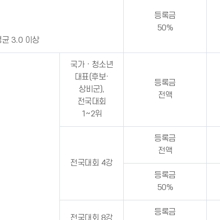
등록금
50%
균 3.0 이상
국가ㆍ청소년
대표(후보·
등록금
상비군),
전액
전국대회
1~2위
등록금
전액
전국대회 4강
등록금
50%
등록금
전국대회 8강