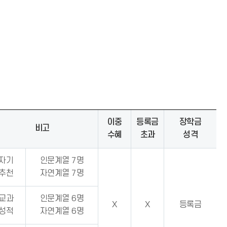
이중
등록금
장학금
비고
수혜
초과
성격
자기
인문계열 7명
추천
자연계열 7명
교과
인문계열 6명
X
X
등록금
성적
자연계열 6명